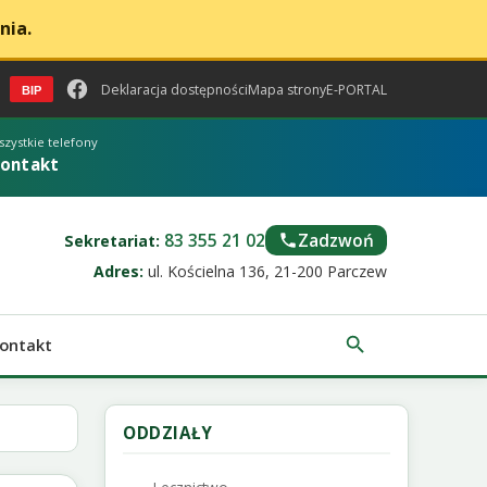
nia.
Deklaracja dostępności
Mapa strony
E-PORTAL
BIP
Biuletyn Informacji Publicznej (otwiera się w nowej karcie)
Facebook – SPZOZ w Parczewie (otwiera się w nowej karcie)
szystkie telefony
ontakt
83 355 21 02
Zadzwoń
Sekretariat:
Adres:
ul. Kościelna 136, 21-200 Parczew
ontakt
ODDZIAŁY