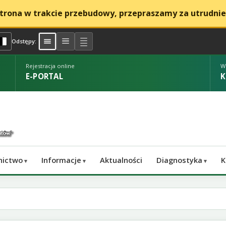
trona w trakcie przebudowy, przepraszamy za utrudnie
ast
arnym
y na żółtym
Czarny na białym
Normalne odstępy
Zwiększone odstępy
Duże odstępy
Odstępy:
(otwiera się w nowej karcie)
Rejestracja online
W
E-PORTAL
K
nictwo
Informacje
Aktualności
Diagnostyka
K