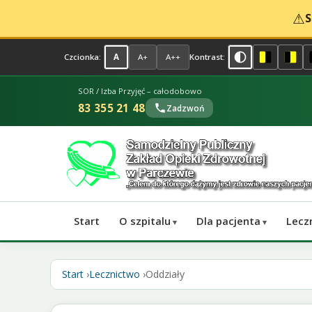
⚠
S
Normalny kontr
Żółty na cz
Czarn
Czcionka:
Kontrast:
A
A+
A++
SOR / Izba Przyjęć – całodobowo
83 355 21 48
Zadzwoń
Start
O szpitalu
Dla pacjenta
Lecz
Start
Lecznictwo
Oddziały