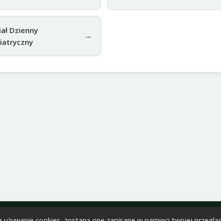
ał Dzienny
→
iatryczny
j w Parczewie. Wszelkie prawa zastrzeżone.
 na używanie cookies, zostaną one zapisane w pamięci twojej przeglą