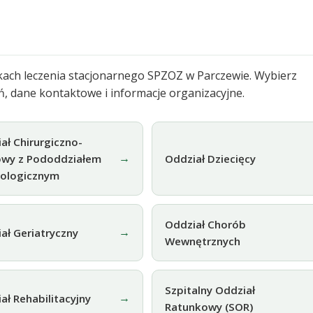
stkach leczenia stacjonarnego SPZOZ w Parczewie. Wybierz
eń, dane kontaktowe i informacje organizacyjne.
ał Chirurgiczno-
→
owy z Pododdziałem
Oddział Dziecięcy
kologicznym
Oddział Chorób
→
ał Geriatryczny
Wewnętrznych
Szpitalny Oddział
→
ał Rehabilitacyjny
Ratunkowy (SOR)