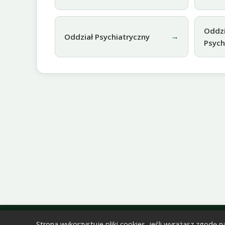
Oddzi
→
Oddział Psychiatryczny
Psych
© 2026 Samodzielny Publiczny Zakład Opieki Zdrowotne
Strona wykorzystuje pliki cookies, jeśli wyrażasz zgodę