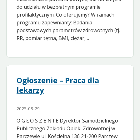
do udziału w bezpłatnym programie
profilaktycznym. Co oferujemy? W ramach
programu zapewniamy: Badania
podstawowych parametrów zdrowotnych (tj.
RR, pomiar tętna, BMI, ciężar,…
Ogłoszenie – Praca dla
lekarzy
2025-08-29
O G Ł O S Z E N I E Dyrektor Samodzielnego
Publicznego Zakładu Opieki Zdrowotnej w
Parczewie ul. Kościelna 136 21-200 Parczew